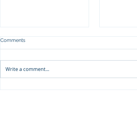
Comments
Write a comment...
SEP Recurre
DPU จับมือ Thai VietJet Air
Flying Serv
ตั้งศูนย์ฝึกประตูเครื่องบิน B737
© 2020 Dhurakij Pundit Universit
ต่อยอดสู่ความเป็นผู้นำการฝึก
อบรมด้านการบินในระดับ
ภูมิภาคให้แก่นักศึกษาและ
บุคลากรการบินทุกสายการบิน