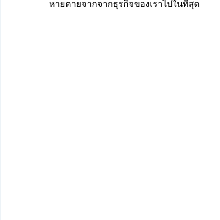
หายตายจากจากธุรกิจของเราไปในที่สุด