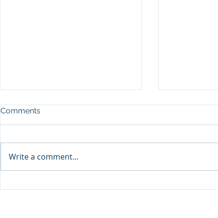
Comments
Write a comment...
SEP Recurre
DPU จับมือ Thai VietJet Air
Flying Serv
ตั้งศูนย์ฝึกประตูเครื่องบิน B737
© 2020 Dhurakij Pundit Universit
ต่อยอดสู่ความเป็นผู้นำการฝึก