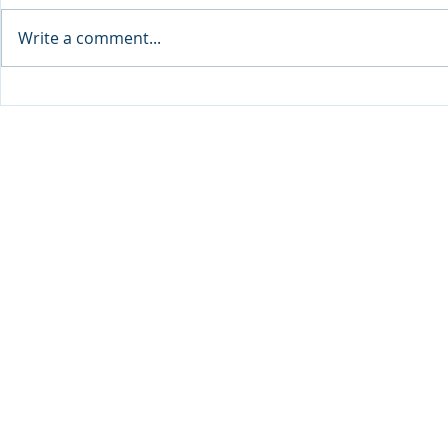
Write a comment...
SEP Recurre
DPU จับมือ Thai VietJet Air
Flying Serv
ตั้งศูนย์ฝึกประตูเครื่องบิน B737
© 2020 Dhurakij Pundit Universit
ต่อยอดสู่ความเป็นผู้นำการฝึก
อบรมด้านการบินในระดับ
ภูมิภาคให้แก่นักศึกษาและ
บุคลากรการบินทุกสายการบิน