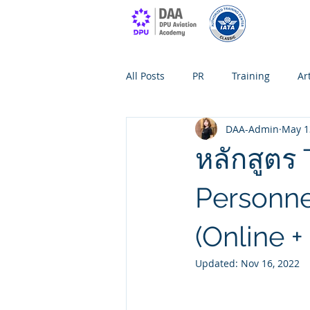
All Posts
PR
Training
Ar
DAA-Admin
May 1
หลักสูตร 
Personnel
(Online +
Updated:
Nov 16, 2022