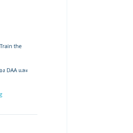
Train the 
มของ DAA และ
g