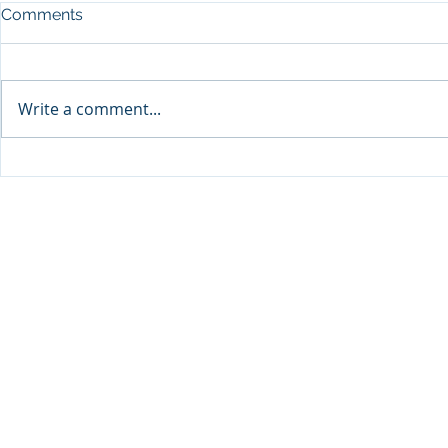
Comments
Write a comment...
SEP Recurre
DPU จับมือ Thai VietJet Air
Flying Serv
ตั้งศูนย์ฝึกประตูเครื่องบิน B737
© 2020 Dhurakij Pundit Universit
ต่อยอดสู่ความเป็นผู้นำการฝึก
อบรมด้านการบินในระดับ
ภูมิภาคให้แก่นักศึกษาและ
บุคลากรการบินทุกสายการบิน