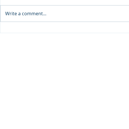
Write a comment...
CADT ร่วมลงนาม MOU กับ
CADT ลงนา
Bangkok air
บริษัท Thai Aerospace
Training Ce
© 2020 Dhurakij Pundit Universit
Industries (TAI) จำกัด
เครือ Bang