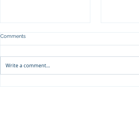
Comments
Write a comment...
SEP Recurre
DPU จับมือ Thai VietJet Air
Flying Serv
ตั้งศูนย์ฝึกประตูเครื่องบิน B737
© 2020 Dhurakij Pundit Universit
ต่อยอดสู่ความเป็นผู้นำการฝึก
อบรมด้านการบินในระดับ
ภูมิภาคให้แก่นักศึกษาและ
บุคลากรการบินทุกสายการบิน