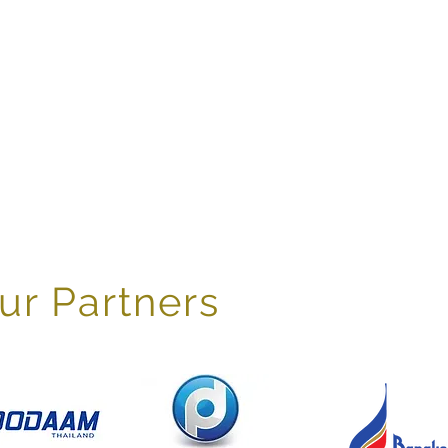
acha Sukchai
Our Partners