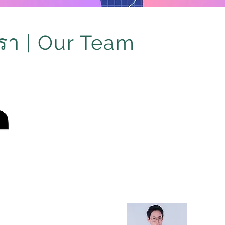
รา | Our Team
DAA Director
Mr. 
anta Pasunun