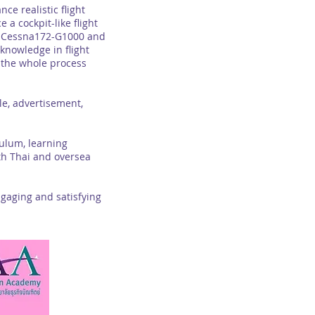
ce realistic flight
 a cockpit-like flight
ce: Cessna172-G1000 and
knowledge in flight
 the whole process
le, advertisement,
ulum, learning
both Thai and oversea
aging and satisfying