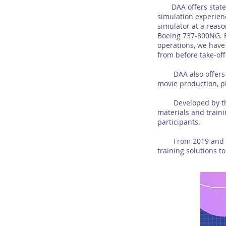
DAA offers state-of-
simulation experienc
simulator at a reaso
Boeing 737-800NG. F
operations, we have
from before take-off
DAA also offers a f
movie production, 
Developed by the Su
materials and trainin
participants.
From 2019 and beyo
training solutions t