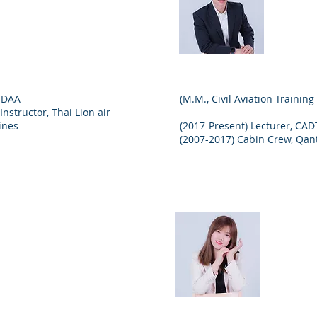
Head o
, DAA
(M.M., Civil Aviation Training
nstructor, Thai Lion air
ines
(2017-Present) Lecturer, CAD
(2007-2017) Cabin Crew, Qan
kanya Binauma
Ms. 
Strateg
and Mar