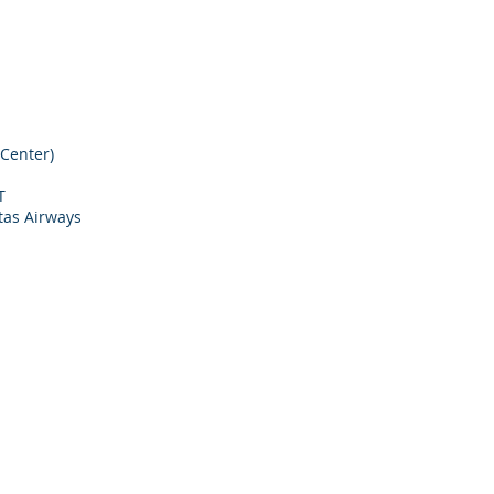
f Ground Training
 Center)
T
tas Airways
Wutsamon Singsee
ic Planning
keting Officer