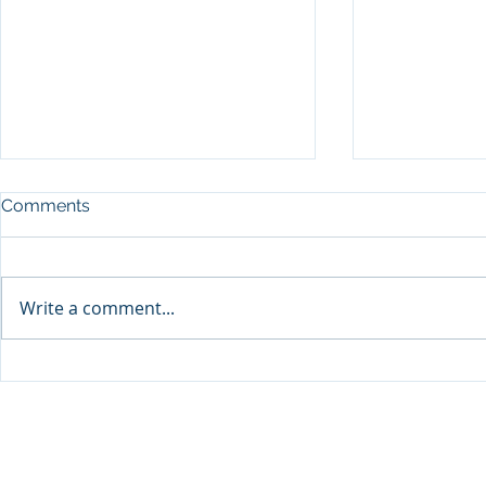
Comments
Write a comment...
SEP Recurre
DPU จับมือ Thai VietJet Air
Flying Serv
ตั้งศูนย์ฝึกประตูเครื่องบิน B737
© 2020 Dhurakij Pundit Universit
ต่อยอดสู่ความเป็นผู้นำการฝึก
อบรมด้านการบินในระดับ