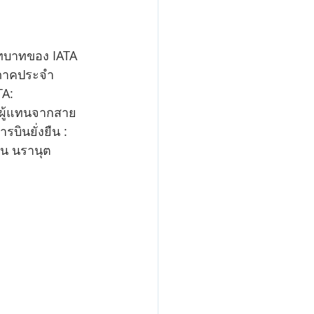
บทบาทของ IATA 
ิภาคประจำ
A: 
ย ผู้แทนจากสาย
ินยั่งยืน : 
น นรานุต