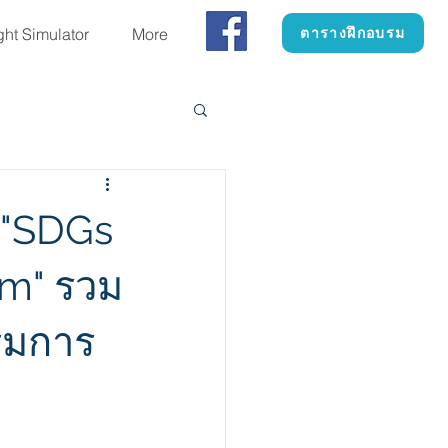
ght Simulator
More
ตารางฝึกอบรม
 "SDGs
um" รวม
รมการ