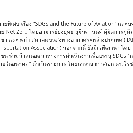
ยพิเศษ เรื่อง “SDGs and the Future of Aviation” และ
ย Net Zero โดยอาจารย์ยงยุทธ ลุจินตานนท์ ผู้จัดการภูม
ูชา และ พม่า สมาคมขนส่งทางอากาศระหว่างประเทศ ( IAT
ransportation Association) นอกจากนี้ ยังมีเวทีเสวนา โด
น ร่วมนำเสนอแนวทางการดำเนินงานเพื่อบรรลุ SDGs "การบ
ยในอนาคต" ดำเนินรายการ โดยนาวาอากาศเอก ดร.วีรช