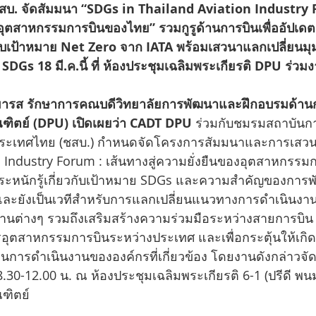
สบ. จัดสัมมนา “SDGs in Thailand Aviation Industry F
งอุตสาหกรรมการบินของไทย” รวมกูรูด้านการบินเพื่ออัปเด
บเป้าหมาย Net Zero จาก IATA พร้อมเสวนาแลกเปลี่ยน
SDGs 18 มี.ค.นี้ ที่ ห้องประชุมเฉลิมพระเกียรติ DPU ร่วมง
ภิมารส รักษาการคณบดีวิทยาลัยการพัฒนาและฝึกอบรมด้าน
ณฑิตย์ (DPU) เปิดเผยว่า CADT DPU
 ร่วมกับชมรมสถาบันก
ระเทศไทย (ชสบ.) กำหนดจัดโครงการสัมมนาและการเสวนา 
n Industry Forum : เส้นทางสู่ความยั่งยืนของอุตสาหกรร
ามตระหนักรู้เกี่ยวกับเป้าหมาย SDGs และความสำคัญของการพั
ละยังเป็นเวทีสำหรับการแลกเปลี่ยนแนวทางการดำเนินงานท
านต่างๆ รวมถึงเสริมสร้างความร่วมมือระหว่างสายการบิ
รอุตสาหกรรมการบินระหว่างประเทศ และเพื่อกระตุ้นให้เก
การดำเนินงานขององค์กรที่เกี่ยวข้อง โดยงานดังกล่าวจัดขึ
30-12.00 น. ณ ห้องประชุมเฉลิมพระเกียรติ 6-1 (ปรีดี พนม
ณฑิตย์