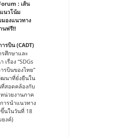
orum : เส้น
ตแนวโน้ม
มุมมองแนวทาง
านฟรี!!
การบิน (CADT) 
ารศึกษาและ
เรื่อง “SDGs 
มการบินของไทย” 
ฒนาที่ยั่งยืนใน
ี่สอดคล้องกับ 
น หน่วยงานภาค
ิดการนำแนวทาง 
้นในวันที่ 18 
ยงค์) 