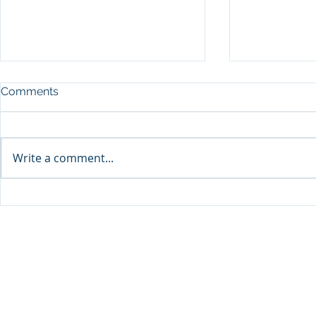
Comments
Write a comment...
SEP Recurre
DPU จับมือ Thai VietJet Air
Flying Serv
ตั้งศูนย์ฝึกประตูเครื่องบิน B737
© 2020 Dhurakij Pundit Universit
ต่อยอดสู่ความเป็นผู้นำการฝึก
อบรมด้านการบินในระดับ
ภูมิภาคให้แก่นักศึกษาและ
บุคลากรการบินทุกสายการบิน